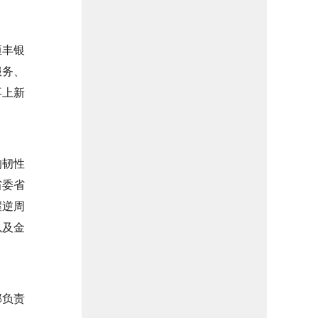
恒丰银
服务、
再上新
的韧性
省委省
握逆周
以及金
部负责