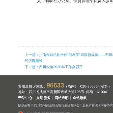
人，省联社办公室、信贷管理部负责人参
上一篇：川渝金融机构合作“朋友圈”再添新成员——四
经济圈建设
下一篇：四川农信2020年工作会召开
96633
客服及投诉热线：
（省内） 028-96633（省外）
地址：四川省成都市高新区锦城大道108号 邮编：610041
帮助中心
自助服务
网站声明
全站导航
版权所有 © 四川农村商业联合银行股份有限公司版权所有
蜀ICP备050