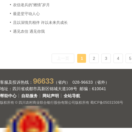
农信老兵的“燃情”岁月
最是坚守动人心
且以深情共相伴 许以未来共成长
遇见农信 遇见你我
上一页
1
2
3
4
5
96633
客服及投诉热线：
（省内） 028-96633（省外）
地址：四川省成都市高新区锦城大道108号 邮编：610041
帮助中心
自助服务
网站声明
全站导航
版权所有 © 四川农村商业联合银行股份有限公司版权所有
蜀ICP备05031508号