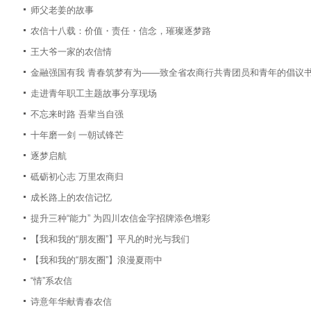
师父老姜的故事
农信十八载：价值・责任・信念，璀璨逐梦路
王大爷一家的农信情
金融强国有我 青春筑梦有为——致全省农商行共青团员和青年的倡议
走进青年职工主题故事分享现场
不忘来时路 吾辈当自强
十年磨一剑 一朝试锋芒
逐梦启航
砥砺初心志 万里农商归
成长路上的农信记忆
提升三种“能力” 为四川农信金字招牌添色增彩
【我和我的“朋友圈”】平凡的时光与我们
【我和我的“朋友圈”】浪漫夏雨中
“情”系农信
诗意年华献青春农信